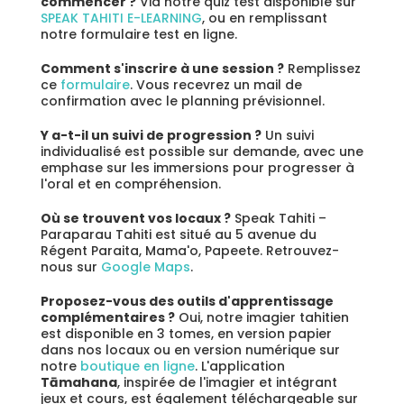
commencer ?
Via notre quiz test disponible sur
SPEAK TAHITI E-LEARNING
, ou en remplissant
notre formulaire test en ligne.
Comment s'inscrire à une session ?
Remplissez
ce
formulaire
. Vous recevrez un mail de
confirmation avec le planning prévisionnel.
Y a-t-il un suivi de progression ?
Un suivi
individualisé est possible sur demande, avec une
emphase sur les immersions pour progresser à
l'oral et en compréhension.
Où se trouvent vos locaux ?
Speak Tahiti –
Paraparau Tahiti est situé au 5 avenue du
Régent Paraita, Mama'o, Papeete. Retrouvez-
nous sur
Google Maps
.
Proposez-vous des outils d'apprentissage
complémentaires ?
Oui, notre imagier tahitien
est disponible en 3 tomes, en version papier
dans nos locaux ou en version numérique sur
notre
boutique en ligne
. L'application
Tāmahana
, inspirée de l'imagier et intégrant
jeux et cours, est également téléchargeable sur