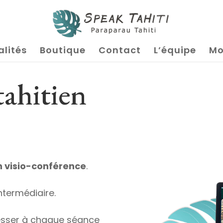
alités
Boutique
Contact
L’équipe
Mo
tahitien
n visio-conférence
.
ntermédiaire.
esser à chaque séance