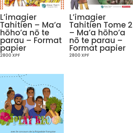
L’imagier
L’imagier
Tahitien – Ma’a
Tahitien Tome 2
hōho’a nō te
– Ma’a hōho’a
parau – Format
nō te parau –
papier
Format papier
2800
XPF
2800
XPF