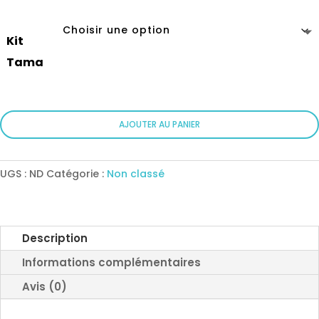
5000 XPF
Kit
Tama
quantité
AJOUTER AU PANIER
de
Cours
pour
UGS :
ND
Catégorie :
Non classé
enfants
-
Kits
Tama
Description
Informations complémentaires
Avis (0)