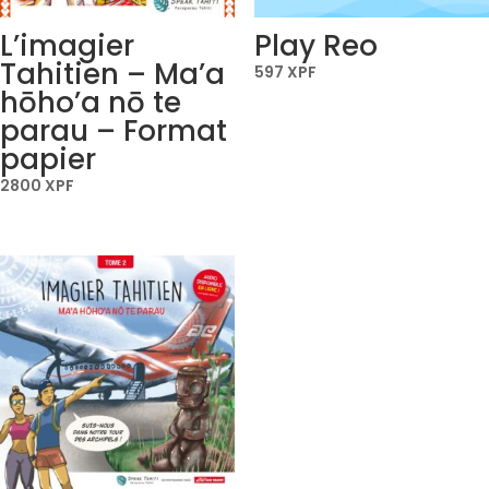
L’imagier
Play Reo
Tahitien – Ma’a
597
XPF
hōho’a nō te
parau – Format
papier
2800
XPF