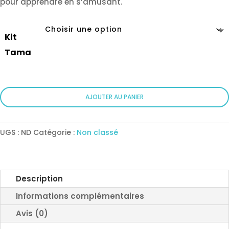
pour apprendre en s’amusant.
5000 XPF
Kit
Tama
quantité
AJOUTER AU PANIER
de
Cours
pour
UGS :
ND
Catégorie :
Non classé
enfants
-
Kits
Tama
Description
Informations complémentaires
Avis (0)