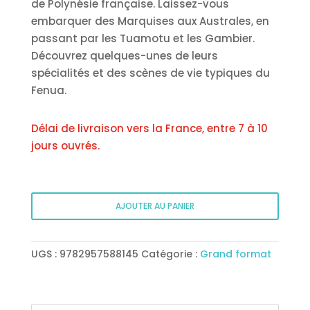
de Polynésie française. Laissez-vous
embarquer des Marquises aux Australes, en
passant par les Tuamotu et les Gambier.
Découvrez quelques-unes de leurs
spécialités et des scènes de vie typiques du
Fenua.
Délai de livraison vers la France, entre 7 à 10
jours ouvrés.
quantité
AJOUTER AU PANIER
de
L’imagier
Tahitien
UGS :
9782957588145
Catégorie :
Grand format
Tome
2
–