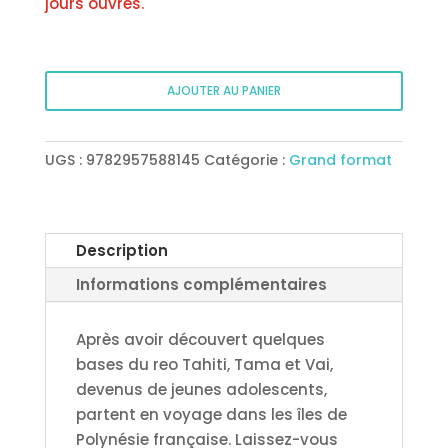
jours ouvrés.
quantité
AJOUTER AU PANIER
de
L’imagier
Tahitien
UGS :
9782957588145
Catégorie :
Grand format
Tome
2
–
Ma’a
Description
hōho’a
Informations complémentaires
nō
te
Après avoir découvert quelques
parau
bases du reo Tahiti, Tama et Vai,
-
devenus de jeunes adolescents,
Format
partent en voyage dans les îles de
papier
Polynésie française. Laissez-vous
(Expédition