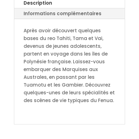
Ma’a
Description
hōho’a
Informations complémentaires
nō
te
Après avoir découvert quelques
parau
bases du reo Tahiti, Tama et Vai,
-
devenus de jeunes adolescents,
Format
partent en voyage dans les îles de
papier
Polynésie française. Laissez-vous
(Expédition
embarquer des Marquises aux
hors
Australes, en passant par les
Polynésie)
Tuamotu et les Gambier. Découvrez
quelques-unes de leurs spécialités et
des scènes de vie typiques du Fenua.