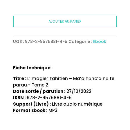
quantité
AJOUTER AU PANIER
de
L’imagier
Tahitien
UGS :
978-2-9575881-4-5
Catégorie :
Ebook
Tome
2
–
Ma’a
Fiche technique :
hōho’a
Titre :
L’imagier Tahitien – Ma’a hōho’a nō te
nō
parau - Tome 2
te
Date sortie / parution :
27/10/2022
parau
ISBN :
978-2-9575881-4-5
-
Support (Livre) :
Livre audio numérique
version
Format Ebook :
MP3
en
ligne