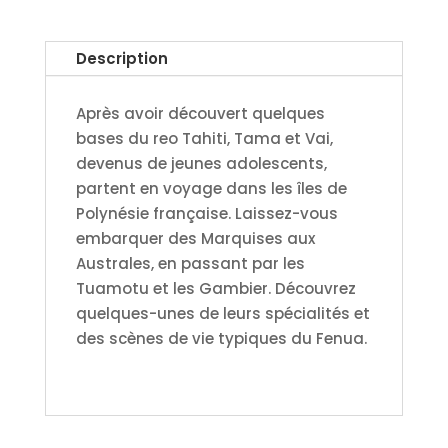
(ebook)
Description
Après avoir découvert quelques
bases du reo Tahiti, Tama et Vai,
devenus de jeunes adolescents,
partent en voyage dans les îles de
Polynésie française. Laissez-vous
embarquer des Marquises aux
Australes, en passant par les
Tuamotu et les Gambier. Découvrez
quelques-unes de leurs spécialités et
des scènes de vie typiques du Fenua.