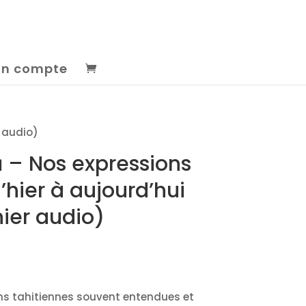
n compte
r audio)
ā – Nos expressions
’hier à aujourd’hui
hier audio)
ns tahitiennes souvent entendues et