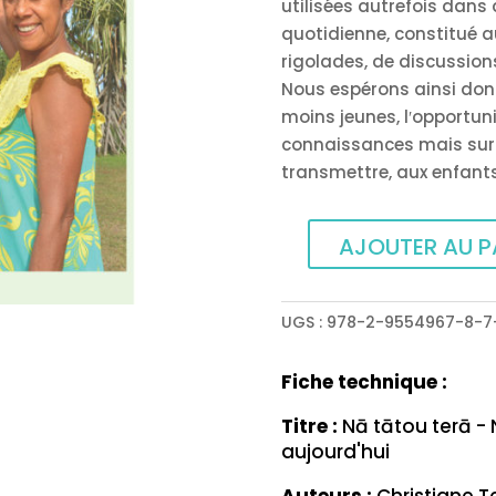
utilisées autrefois dans 
quotidienne, constitué au
rigolades, de discussion
Nous espérons ainsi do
moins jeunes, l′opportun
connaissances mais surto
transmettre, aux enfants
AJOUTER AU P
quantité
de
Nā
UGS :
978-2-9554967-8-7
tātou
terā
Fiche technique :
-
Nos
Titre :
Nā tātou terā - 
aujourd'hui
expressions
tahitiennes
Auteurs :
Christiane 