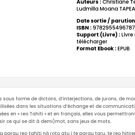
Auteurs :
Christiane 
d'hier
Ludmilla Moana TAPE
à
aujourd'hui
Date sortie / parution
(ebook
ISBN :
9782955496787
Support (Livre) :
Livre
+
télécharger
fichier
Format Ebook :
EPUB
audio)
 sous forme de dictons, d’interjections, de jurons, de moque
 utilisées dans les situations d’échange et de communicat
es en « reo Tahiti » et en français, elles vous permettro
sir ce qui se dit à demi)mot, sans jeux de mots.
a parau reo tahiti nā roto atu i te parau taru, te reo hitirer