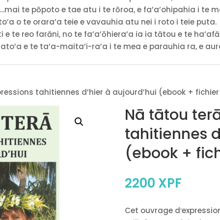
a...mai te pōpoto e tae atu i te rōroa, e fa’a’ohipahia i te
 o te orara’a teie e vavauhia atu nei i roto i teie puta.
ti e te reo farāni, no te fa’a’ōhiera’a ia ia tātou e te ha’afā
o’a e te ta’a-maita’i-ra’a i te mea e parauhia ra, e aura
ressions tahitiennes d’hier à aujourd’hui (ebook + fichie
Nā tātou ter
tahitiennes d
(ebook + fic
2200
XPF
Cet ouvrage d′expressio