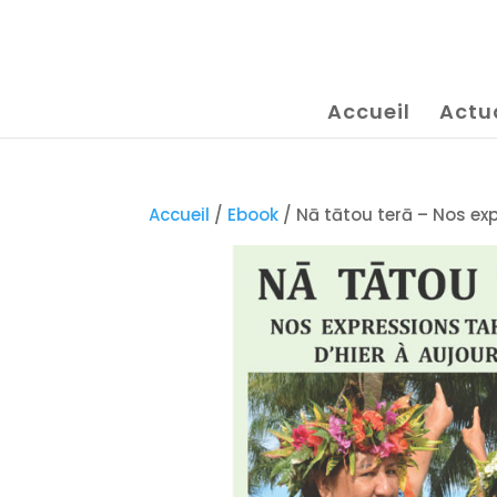
Accueil
Actu
Accueil
/
Ebook
/ Nā tātou terā – Nos exp