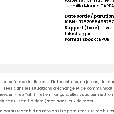
d'hier
Ludmilla Moana TAPE
à
aujourd'hui
Date sortie / parution
(ebook
ISBN :
9782955496787
Support (Livre) :
Livre
+
télécharger
fichier
Format Ebook :
EPUB
audio)
 sous forme de dictons, d’interjections, de jurons, de moque
 utilisées dans les situations d’échange et de communicat
es en « reo Tahiti » et en français, elles vous permettro
sir ce qui se dit à demi)mot, sans jeux de mots.
a parau reo tahiti nā roto atu i te parau taru, te reo hitirer