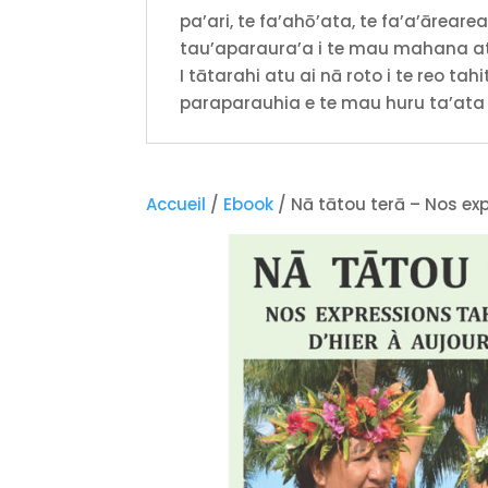
pa’ari, te fa’ahō’ata, te fa’a’āreare
tau’aparaura’a i te mau mahana ato’a
I tātarahi atu ai nā roto i te reo tahi
paraparauhia e te mau huru ta’ata at
Accueil
/
Ebook
/ Nā tātou terā – Nos exp