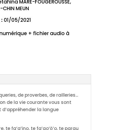
Tetahina MARE-FOUGEROUSSE,
A-CHIN MEUN
 :
01/05/2021
 numérique + fichier audio à
ries, de proverbes, de railleries...
ion de la vie courante vous sont
nt d’appréhender la langue
e, te fa’a’ino, te fa’ao’ō’o, te parau