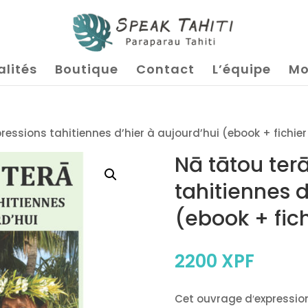
alités
Boutique
Contact
L’équipe
Mo
ressions tahitiennes d’hier à aujourd’hui (ebook + fichie
Nā tātou ter
tahitiennes d
(ebook + fic
2200
XPF
Cet ouvrage d′expressio