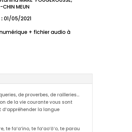
A-CHIN MEUN
 :
01/05/2021
 numérique + fichier audio à
ries, de proverbes, de railleries...
ion de la vie courante vous sont
nt d’appréhender la langue
e, te fa’a’ino, te fa’ao’ō’o, te parau