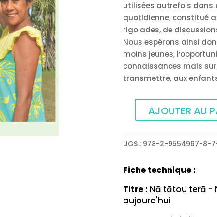
utilisées autrefois dans 
quotidienne, constitué au
rigolades, de discussion
Nous espérons ainsi do
moins jeunes, l′opportun
connaissances mais surto
transmettre, aux enfants
AJOUTER AU P
quantité
de
Nā
UGS :
978-2-9554967-8-7
tātou
terā
Fiche technique :
-
Nos
Titre :
Nā tātou terā - 
aujourd'hui
expressions
tahitiennes