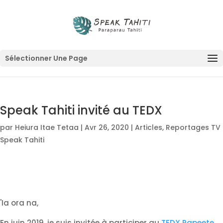
Sélectionner Une Page
Speak Tahiti invité au TEDX
par
Heiura Itae Tetaa
|
Avr 26, 2020
|
Articles
,
Reportages TV
Speak Tahiti
'Ia ora na,
En juin 2019, je suis invitée à participer au
TEDX Papeete
.