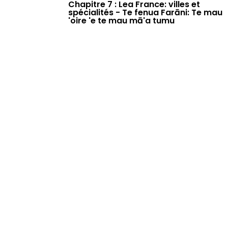
Chapitre 7 : Lea France: villes et
spécialités - Te fenua Farāni: Te mau
'oire 'e te mau mā'a tumu