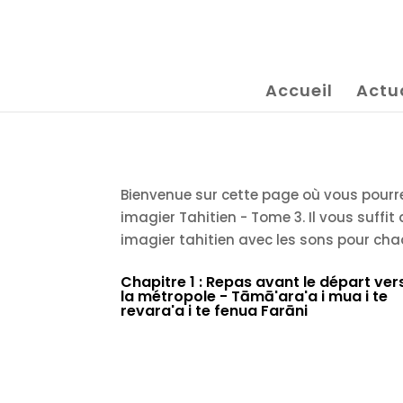
Accueil
Actu
Bienvenue sur cette page où vous pourre
imagier Tahitien - Tome 3. Il vous suffit
imagier tahitien avec les sons pour chaq
Chapitre 1 : Repas avant le départ ver
la métropole - Tāmā'ara'a i mua i te
revara'a i te fenua Farāni