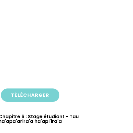
TÉLÉCHARGER
Chapitre 6 : Stage étudiant - Tau
ha'apa'arira'a ha'api'ira'a