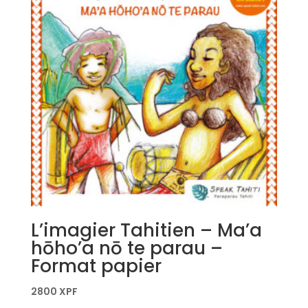
L’imagier Tahitien – Ma’a
hōho’a nō te parau –
Format papier
2800
XPF