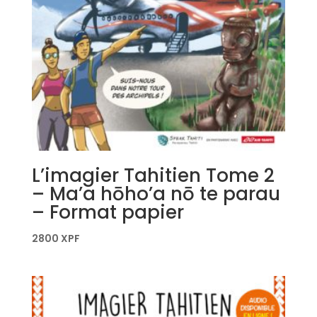
L’imagier Tahitien Tome 2
– Ma’a hōho’a nō te parau
– Format papier
2800
XPF