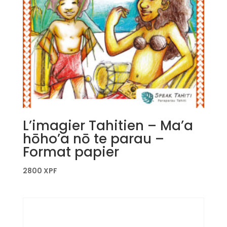
L’imagier Tahitien – Ma’a
hōho’a nō te parau –
Format papier
2800
XPF