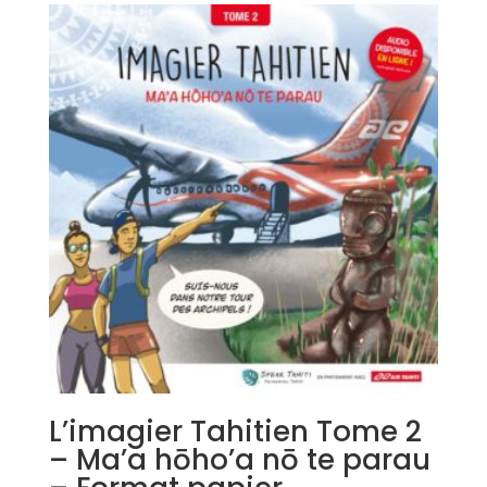
3500 XPF
à
5000 XPF
L’imagier Tahitien Tome 2
– Ma’a hōho’a nō te parau